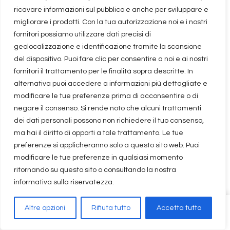
Next Article
ricavare informazioni sul pubblico e anche per sviluppare e
Non è un paese per single su
migliorare i prodotti. Con la tua autorizzazione noi e i nostri
Prime Video
fornitori possiamo utilizzare dati precisi di
geolocalizzazione e identificazione tramite la scansione
del dispositivo. Puoi fare clic per consentire a noi e ai nostri
fornitori il trattamento per le finalità sopra descritte. In
alternativa puoi accedere a informazioni più dettagliate e
modificare le tue preferenze prima di acconsentire o di
Leggi anche
negare il consenso. Si rende noto che alcuni trattamenti
dei dati personali possono non richiedere il tuo consenso,
ma hai il diritto di opporti a tale trattamento. Le tue
preferenze si applicheranno solo a questo sito web. Puoi
modificare le tue preferenze in qualsiasi momento
ritornando su questo sito o consultando la nostra
informativa sulla riservatezza.
Altre opzioni
Rifiuta tutto
Accetta tutto
Share
20
on
Leave a Comment
Felicia