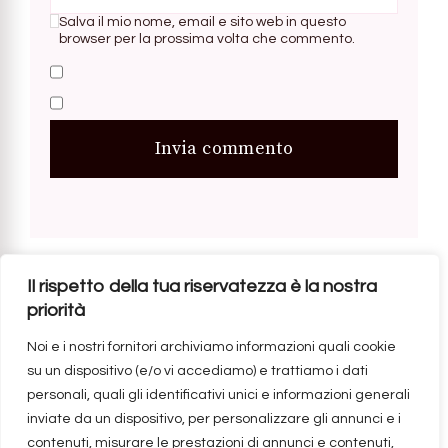
Salva il mio nome, email e sito web in questo
browser per la prossima volta che commento.
Il rispetto della tua riservatezza è la nostra
Post
Previous Article
priorità
Gli effetti della lettura di
Noi e i nostri fornitori archiviamo informazioni quali cookie
romanzi rosa sulle lettrici:
Navigation
su un dispositivo (e/o vi accediamo) e trattiamo i dati
analisi scientifica e
personali, quali gli identificativi unici e informazioni generali
inviate da un dispositivo, per personalizzare gli annunci e i
socioculturale
contenuti, misurare le prestazioni di annunci e contenuti,