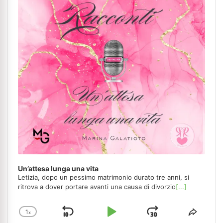
Un’attesa lunga una vita
Letizia, dopo un pessimo matrimonio durato tre anni, si
ritrova a dover portare avanti una causa di divorzio
[...]
1
x
Skip
Play
Jump
Change
Share