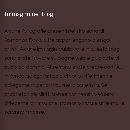
Immagini nel Blog
Alcune fotografie presenti nel sito sono di
Romanzo Rosa, altre appartengono a singoli
artisti. Alcune immagini pubblicate in questo blog
sono state trovate su pagine web e giudicate di
pubblico dominio. Altre sono state create con l’AI.
In fondo ad ogni articolo ci sono i riferimenti e
collegamenti per attribuirne la paternità. Se i
proprietari dei diritti a esse connessi volessero
chiederne la rimozione, possono inviare un’e-mail e
saranno rimosse.