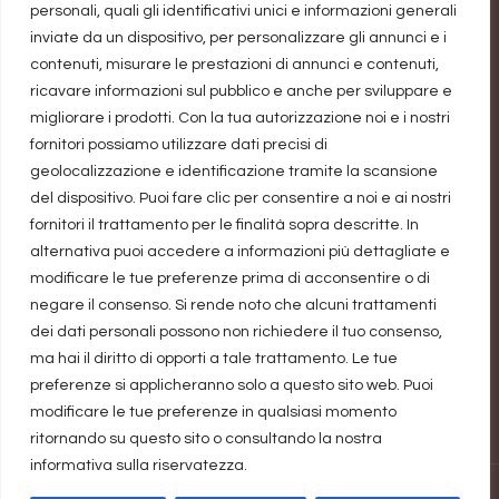
rivincita personale
personali, quali gli identificativi unici e informazioni generali
inviate da un dispositivo, per personalizzare gli annunci e i
Trend di vendite del genere rosa: un’industria da un
contenuti, misurare le prestazioni di annunci e contenuti,
miliardo di dollari
ricavare informazioni sul pubblico e anche per sviluppare e
migliorare i prodotti. Con la tua autorizzazione noi e i nostri
fornitori possiamo utilizzare dati precisi di
Precisazione
geolocalizzazione e identificazione tramite la scansione
del dispositivo. Puoi fare clic per consentire a noi e ai nostri
fornitori il trattamento per le finalità sopra descritte. In
Il blog guadagna una piccolissima percentuale
alternativa puoi accedere a informazioni più dettagliate e
sulle vendite realizzate attraverso i link. Non ci
modificare le tue preferenze prima di acconsentire o di
negare il consenso. Si rende noto che alcuni trattamenti
diventiamo ricche, ma aiuta a pagare le spese di
dei dati personali possono non richiedere il tuo consenso,
registrazione dominio e spazio hosting. Quindi
ma hai il diritto di opporti a tale trattamento. Le tue
grazie a chi li utilizzerà, sostenendoci.
preferenze si applicheranno solo a questo sito web. Puoi
modificare le tue preferenze in qualsiasi momento
ritornando su questo sito o consultando la nostra
informativa sulla riservatezza.