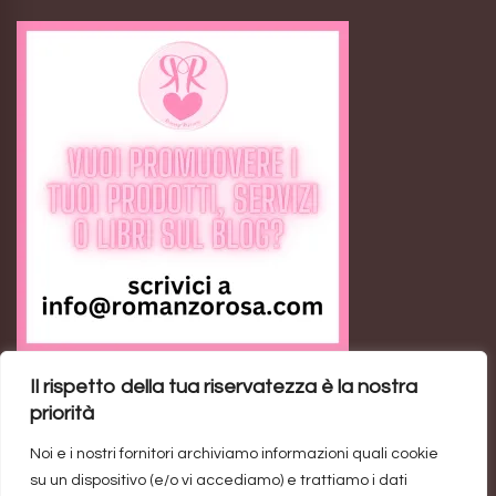
Il rispetto della tua riservatezza è la nostra
Feed RSS
priorità
Noi e i nostri fornitori archiviamo informazioni quali cookie
Ann the Loser: il romance contemporaneo sulla
su un dispositivo (e/o vi accediamo) e trattiamo i dati