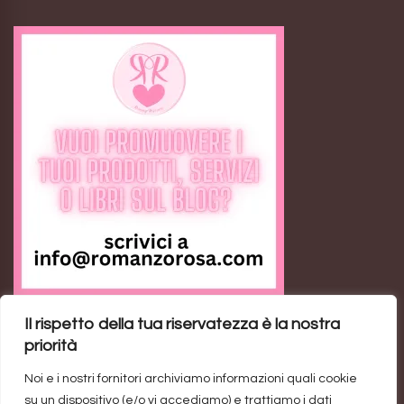
Il rispetto della tua riservatezza è la nostra
Feed RSS
priorità
Noi e i nostri fornitori archiviamo informazioni quali cookie
Ann the Loser: il romance contemporaneo sulla
su un dispositivo (e/o vi accediamo) e trattiamo i dati