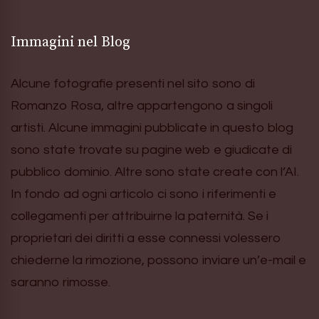
Immagini nel Blog
Alcune fotografie presenti nel sito sono di
Romanzo Rosa, altre appartengono a singoli
artisti. Alcune immagini pubblicate in questo blog
sono state trovate su pagine web e giudicate di
pubblico dominio. Altre sono state create con l’AI.
In fondo ad ogni articolo ci sono i riferimenti e
collegamenti per attribuirne la paternità. Se i
proprietari dei diritti a esse connessi volessero
chiederne la rimozione, possono inviare un’e-mail e
saranno rimosse.