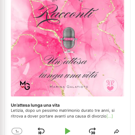
Un’attesa lunga una vita
Letizia, dopo un pessimo matrimonio durato tre anni, si
ritrova a dover portare avanti una causa di divorzio
[...]
1
x
Change
Share