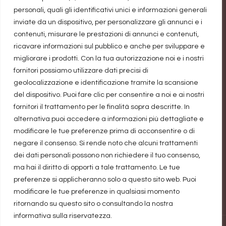
rivincita personale
personali, quali gli identificativi unici e informazioni generali
inviate da un dispositivo, per personalizzare gli annunci e i
Trend di vendite del genere rosa: un’industria da un
contenuti, misurare le prestazioni di annunci e contenuti,
miliardo di dollari
ricavare informazioni sul pubblico e anche per sviluppare e
migliorare i prodotti. Con la tua autorizzazione noi e i nostri
fornitori possiamo utilizzare dati precisi di
Precisazione
geolocalizzazione e identificazione tramite la scansione
del dispositivo. Puoi fare clic per consentire a noi e ai nostri
fornitori il trattamento per le finalità sopra descritte. In
Il blog guadagna una piccolissima percentuale
alternativa puoi accedere a informazioni più dettagliate e
sulle vendite realizzate attraverso i link. Non ci
modificare le tue preferenze prima di acconsentire o di
negare il consenso. Si rende noto che alcuni trattamenti
diventiamo ricche, ma aiuta a pagare le spese di
dei dati personali possono non richiedere il tuo consenso,
registrazione dominio e spazio hosting. Quindi
ma hai il diritto di opporti a tale trattamento. Le tue
grazie a chi li utilizzerà, sostenendoci.
preferenze si applicheranno solo a questo sito web. Puoi
modificare le tue preferenze in qualsiasi momento
ritornando su questo sito o consultando la nostra
informativa sulla riservatezza.