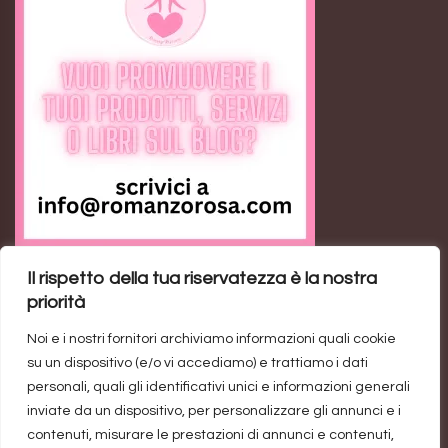
Il rispetto della tua riservatezza è la nostra
Feed RSS
priorità
Noi e i nostri fornitori archiviamo informazioni quali cookie
Ann the Loser: il romance contemporaneo sulla
su un dispositivo (e/o vi accediamo) e trattiamo i dati
rivincita personale
personali, quali gli identificativi unici e informazioni generali
inviate da un dispositivo, per personalizzare gli annunci e i
Trend di vendite del genere rosa: un’industria da un
contenuti, misurare le prestazioni di annunci e contenuti,
miliardo di dollari