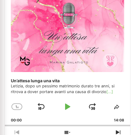
Un’attesa lunga una vita
Letizia, dopo un pessimo matrimonio durato tre anni, si
ritrova a dover portare avanti una causa di divorzio
[...]
1
x
Skip
Play
Jump
Change
Share
Playback
This
Backward
Pause
Forward
00:00
Rate
14:08
Episo