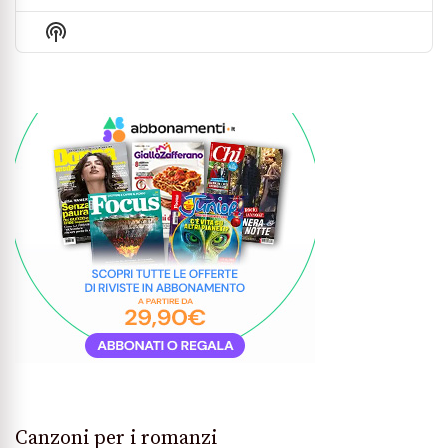
Previous
Show
Next
Episode
Episodes
Episo
Show
List
Podcast
Information
Canzoni per i romanzi