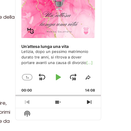
e della
Un’attesa lunga una vita
Letizia, dopo un pessimo matrimonio
durato tre anni, si ritrova a dover
portare avanti una causa di divorzio
[...]
1
x
Skip
Play
Jump
Change
Share
Playback
This
Backward
Pause
Forward
00:00
Rate
14:08
Episode
re,
Previous
Show
Next
Episode
Episodes
Episode
primi
Show
List
Podcast
 e da
Information