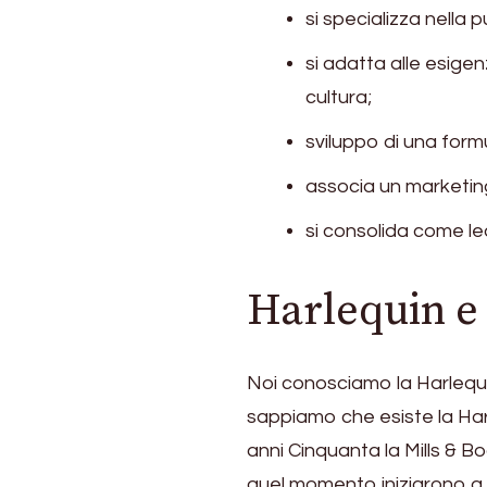
si specializza nella 
si adatta alle esigen
cultura;
sviluppo di una formu
associa un marketing
si consolida come le
Harlequin e
Noi conosciamo la Harlequin
sappiamo che esiste la Har
anni Cinquanta la Mills & B
quel momento iniziarono a p