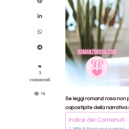
su
3
La
commenti
storia
di
78
Se leggi romanzi rosa non p
Mills
&
capostipite della narrativa 
Boon
Indice dei Contenuti
e
il
Mills & Boon un successo