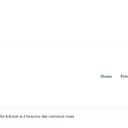
o rosa.c
Home
Pri
ills & Boon e il fascino dei romanzi rosa