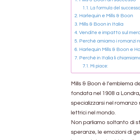
fascino
La formula del successo 
dei
Harlequin e Mills & Boon
romanzi
Mills & Boon in Italia
rosa
Vendite e impatto sul merc
Perché amiamo i romanzi ro
Harlequin Mills & Boon e Ha
Perché in Italia li chiami
Mi piace:
Mills & Boon è l’emblema d
fondata nel 1908 a Londra,
specializzarsi nel romanzo
lettrici nel mondo.
Non parliamo soltanto di st
speranze, le emozioni di ge