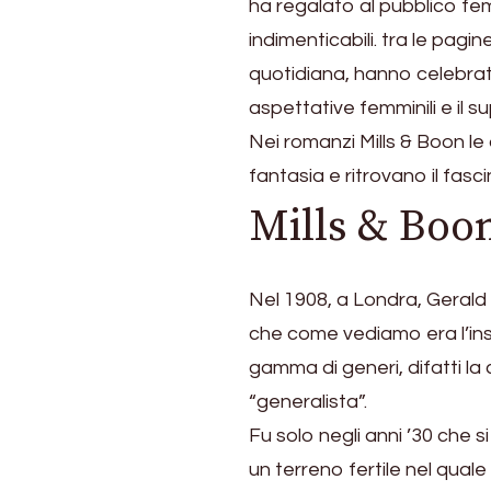
ha regalato al pubblico fe
indimenticabili. tra le pagi
quotidiana, hanno celebrato
aspettative femminili e il s
Nei romanzi Mills & Boon le
fantasia e ritrovano il fasc
Mills & Boo
Nel 1908, a Londra, Gerald
che come vediamo era l’ins
gamma di generi, difatti l
“generalista”.
Fu solo negli anni ’30 che s
un terreno fertile nel qual