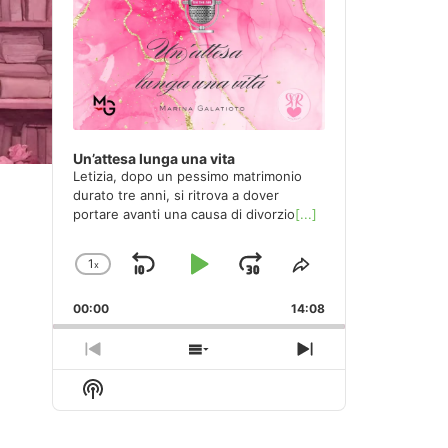
Un’attesa lunga una vita
Letizia, dopo un pessimo matrimonio
durato tre anni, si ritrova a dover
portare avanti una causa di divorzio
[...]
1
x
Skip
Play
Jump
Change
Share
Playback
This
Backward
Pause
Forward
00:00
Rate
14:08
Episode
Previous
Show
Next
Episode
Episodes
Episode
Show
List
Podcast
Information