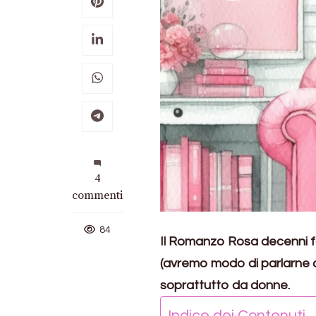
su
4
Romanzi
commenti
Rosa:
numeri
84
Il Romanzo Rosa decenni f
di
un’editoria
(avremo modo di parlarne a
in
soprattutto da donne.
crescita
Indice dei Contenuti