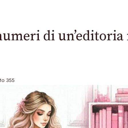
umeri di un’editoria 
to
355