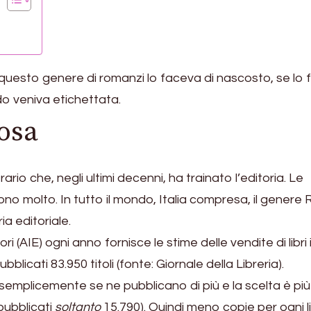
 questo genere di romanzi lo faceva di nascosto, se lo
ado veniva etichettata.
osa
ario che, negli ultimi decenni, ha trainato l’editoria. Le
molto. In tutto il mondo, Italia compresa, il genere
ria editoriale.
ri (AIE) ogni anno fornisce le stime delle vendite di libri 
bblicati 83.950 titoli (fonte: Giornale della Libreria).
semplicemente se ne pubblicano di più e la scelta è più
pubblicati
soltanto
15.790). Quindi meno copie per ogni li