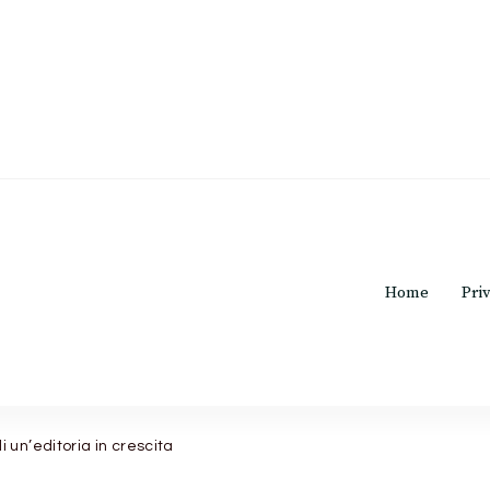
o rosa.c
Home
Pri
 un’editoria in crescita