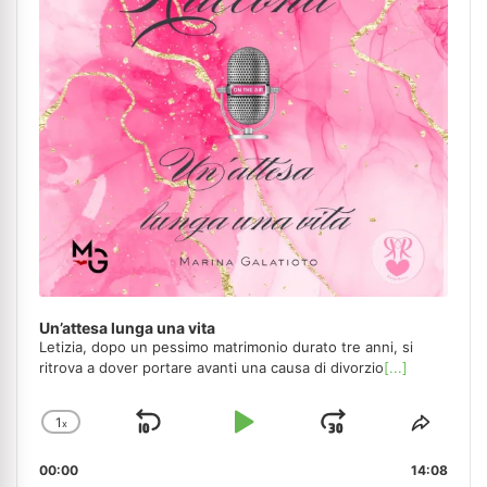
Un’attesa lunga una vita
Letizia, dopo un pessimo matrimonio durato tre anni, si
ritrova a dover portare avanti una causa di divorzio
[...]
1
x
Skip
Play
Jump
Change
Share
Playback
This
Backward
Pause
Forward
00:00
Rate
14:08
Episo