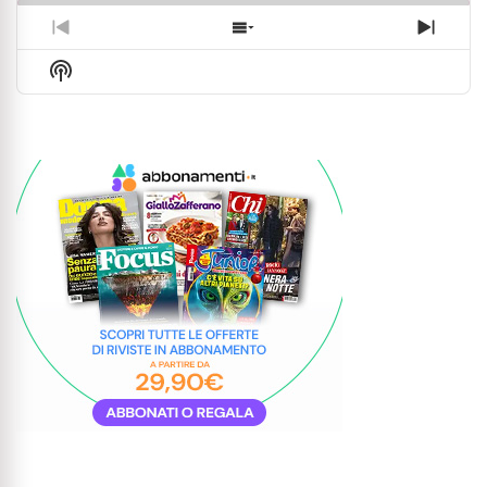
Previous
Show
Next
Episode
Episodes
Episo
Show
List
Podcast
Information