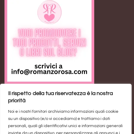
Il rispetto della tua riservatezza è la nostra
Feed RSS
priorità
Noi e i nostri fornitori archiviamo informazioni quali cookie
Ann the Loser: il romance contemporaneo sulla
su un dispositivo (e/o vi accediamo) e trattiamo i dati
rivincita personale
personali, quali gli identificativi unici e informazioni generali
Trend di vendite del genere rosa: un’industria da un
inviate da un dispositivo, per personalizzare gli annunci e i