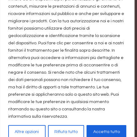
contenuti, misurare le prestazioni di annunci e contenuti,
miliardo di dollari
ricavare informazioni sul pubblico e anche per sviluppare e
migliorare i prodotti. Con la tua autorizzazione noi e i nostri
fornitori possiamo utilizzare dati precisi di
Precisazione
geolocalizzazione e identificazione tramite la scansione
del dispositivo. Puoi fare clic per consentire a noi e ai nostri
fornitori il trattamento per le finalità sopra descritte. In
Il blog guadagna una piccolissima percentuale
alternativa puoi accedere a informazioni più dettagliate e
sulle vendite realizzate attraverso i link. Non ci
modificare le tue preferenze prima di acconsentire o di
negare il consenso. Si rende noto che alcuni trattamenti
diventiamo ricche, ma aiuta a pagare le spese di
dei dati personali possono non richiedere il tuo consenso,
registrazione dominio e spazio hosting. Quindi
ma hai il diritto di opporti a tale trattamento. Le tue
grazie a chi li utilizzerà, sostenendoci.
preferenze si applicheranno solo a questo sito web. Puoi
modificare le tue preferenze in qualsiasi momento
ritornando su questo sito o consultando la nostra
informativa sulla riservatezza.
realizzato da Marina Galatioto
©2026 tutti i diritti riservati -
Altre opzioni
Rifiuta tutto
Accetta tutto
Privacy Policy