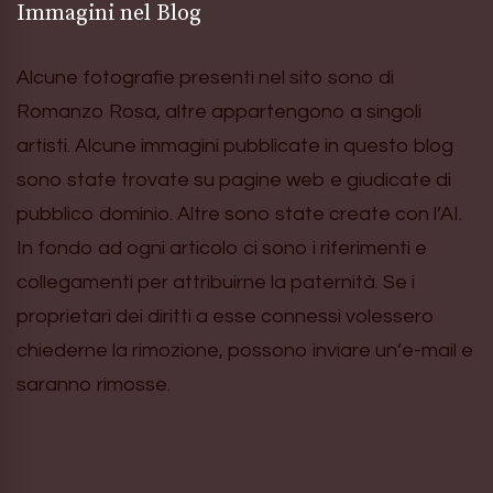
Immagini nel Blog
Alcune fotografie presenti nel sito sono di
Romanzo Rosa, altre appartengono a singoli
artisti. Alcune immagini pubblicate in questo blog
sono state trovate su pagine web e giudicate di
pubblico dominio. Altre sono state create con l’AI.
In fondo ad ogni articolo ci sono i riferimenti e
collegamenti per attribuirne la paternità. Se i
proprietari dei diritti a esse connessi volessero
chiederne la rimozione, possono inviare un’e-mail e
saranno rimosse.