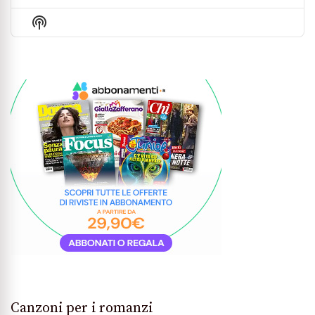
Previous
Show
Next
Episode
Episodes
Episo
Show
List
Podcast
Information
Canzoni per i romanzi