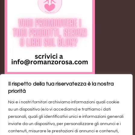
Il rispetto della tua riservatezza è la nostra
Feed RSS
priorità
Noi e i nostri fornitori archiviamo informazioni quali cookie
Ann the Loser: il romance contemporaneo sulla
su un dispositivo (e/o vi accediamo) e trattiamo i dati
rivincita personale
personali, quali gli identificativi unici e informazioni generali
inviate da un dispositivo, per personalizzare gli annunci e i
Trend di vendite del genere rosa: un’industria da un
contenuti, misurare le prestazioni di annunci e contenuti,
miliardo di dollari