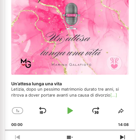
Un’attesa lunga una vita
Letizia, dopo un pessimo matrimonio durato tre anni, si
ritrova a dover portare avanti una causa di divorzio
[...]
1
x
Skip
Play
Jump
Change
Share
Playback
This
Backward
Pause
Forward
00:00
Rate
14:08
Episo