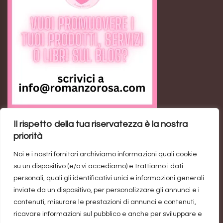
Il rispetto della tua riservatezza è la nostra
Feed RSS
priorità
Noi e i nostri fornitori archiviamo informazioni quali cookie
Ann the Loser: il romance contemporaneo sulla
su un dispositivo (e/o vi accediamo) e trattiamo i dati
rivincita personale
personali, quali gli identificativi unici e informazioni generali
inviate da un dispositivo, per personalizzare gli annunci e i
Trend di vendite del genere rosa: un’industria da un
contenuti, misurare le prestazioni di annunci e contenuti,
miliardo di dollari
ricavare informazioni sul pubblico e anche per sviluppare e