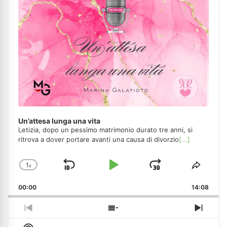
Un’attesa lunga una vita
Letizia, dopo un pessimo matrimonio durato tre anni, si
ritrova a dover portare avanti una causa di divorzio
[...]
1
x
Skip
Play
Jump
Change
Share
Playback
This
Backward
Pause
Forward
00:00
Rate
14:08
Episo
Previous
Show
Next
Episode
Episodes
Episo