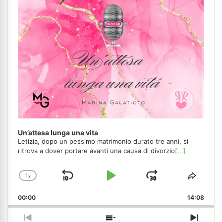
Un’attesa lunga una vita
Letizia, dopo un pessimo matrimonio durato tre anni, si
ritrova a dover portare avanti una causa di divorzio
[...]
1
x
Skip
Play
Jump
Change
Share
Playback
This
Backward
Pause
Forward
00:00
Rate
14:08
Episo