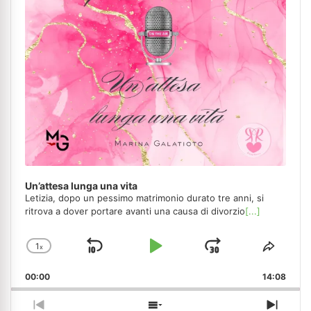
Un’attesa lunga una vita
Letizia, dopo un pessimo matrimonio durato tre anni, si
ritrova a dover portare avanti una causa di divorzio
[...]
1
x
Skip
Play
Jump
Change
Share
Playback
This
Backward
Pause
Forward
00:00
Rate
14:08
Episo