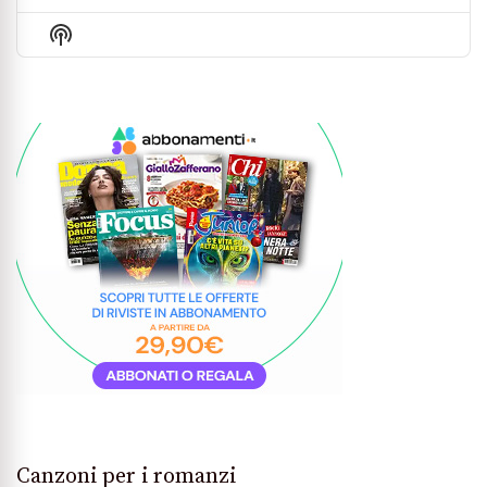
Previous
Show
Next
Episode
Episodes
Episo
Show
List
Podcast
Information
Canzoni per i romanzi