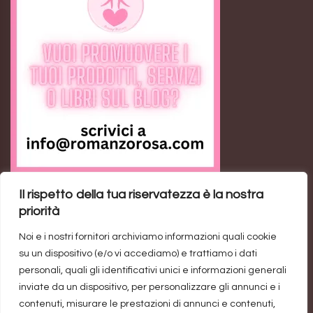
Il rispetto della tua riservatezza è la nostra
Feed RSS
priorità
Noi e i nostri fornitori archiviamo informazioni quali cookie
Ann the Loser: il romance contemporaneo sulla
su un dispositivo (e/o vi accediamo) e trattiamo i dati
rivincita personale
personali, quali gli identificativi unici e informazioni generali
inviate da un dispositivo, per personalizzare gli annunci e i
Trend di vendite del genere rosa: un’industria da un
contenuti, misurare le prestazioni di annunci e contenuti,
miliardo di dollari