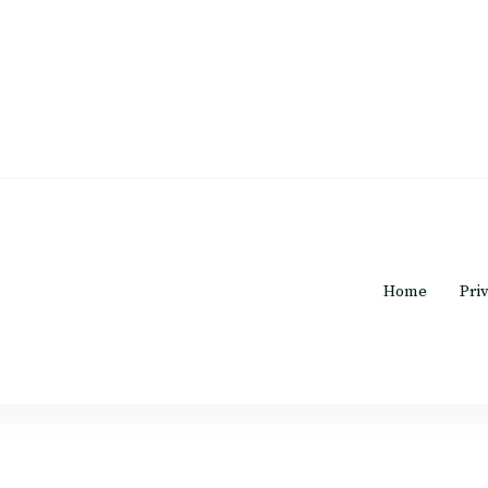
o rosa.c
Home
Pri