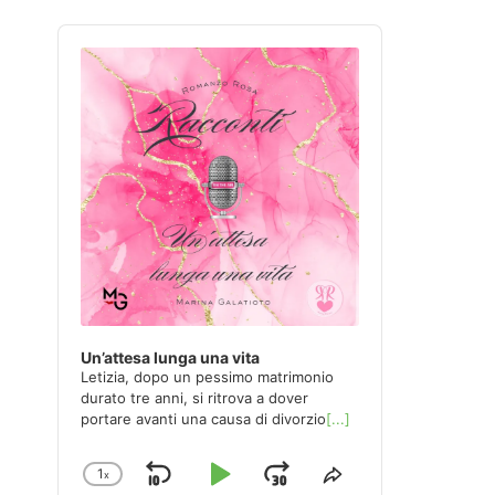
Audio
Player
Un’attesa lunga una vita
Letizia, dopo un pessimo matrimonio
durato tre anni, si ritrova a dover
portare avanti una causa di divorzio
[...]
1
x
Skip
Play
Jump
Change
Share