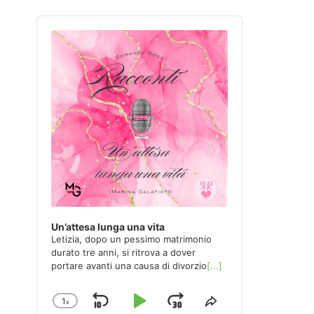
Audio
Player
Un’attesa lunga una vita
Letizia, dopo un pessimo matrimonio
durato tre anni, si ritrova a dover
portare avanti una causa di divorzio
[...]
1
x
Skip
Play
Jump
Change
Share