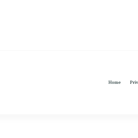
o rosa.c
Home
Pri