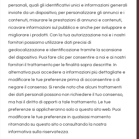
rivincita personale
personali, quali gli identificativi unici e informazioni generali
inviate da un dispositivo, per personalizzare gli annunci e i
Trend di vendite del genere rosa: un’industria da un
contenuti, misurare le prestazioni di annunci e contenuti,
miliardo di dollari
ricavare informazioni sul pubblico e anche per sviluppare e
migliorare i prodotti. Con la tua autorizzazione noi e i nostri
fornitori possiamo utilizzare dati precisi di
Precisazione
geolocalizzazione e identificazione tramite la scansione
del dispositivo. Puoi fare clic per consentire a noi e ai nostri
fornitori il trattamento per le finalità sopra descritte. In
Il blog guadagna una piccolissima percentuale
alternativa puoi accedere a informazioni più dettagliate e
sulle vendite realizzate attraverso i link. Non ci
modificare le tue preferenze prima di acconsentire o di
negare il consenso. Si rende noto che alcuni trattamenti
diventiamo ricche, ma aiuta a pagare le spese di
dei dati personali possono non richiedere il tuo consenso,
registrazione dominio e spazio hosting. Quindi
ma hai il diritto di opporti a tale trattamento. Le tue
grazie a chi li utilizzerà, sostenendoci.
preferenze si applicheranno solo a questo sito web. Puoi
modificare le tue preferenze in qualsiasi momento
ritornando su questo sito o consultando la nostra
informativa sulla riservatezza.