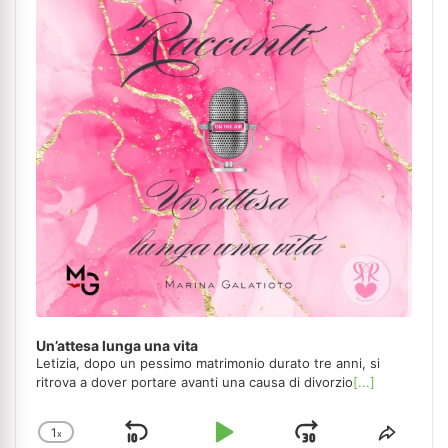
Un’attesa lunga una vita
Letizia, dopo un pessimo matrimonio durato tre anni, si
ritrova a dover portare avanti una causa di divorzio
[...]
1
x
Skip
Play
Jump
Change
Share