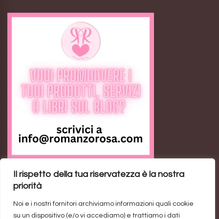
Il rispetto della tua riservatezza è la nostra
Feed RSS
priorità
Noi e i nostri fornitori archiviamo informazioni quali cookie
Ann the Loser: il romance contemporaneo sulla
su un dispositivo (e/o vi accediamo) e trattiamo i dati