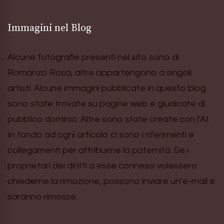
Immagini nel Blog
Alcune fotografie presenti nel sito sono di
Romanzo Rosa, altre appartengono a singoli
artisti. Alcune immagini pubblicate in questo blog
sono state trovate su pagine web e giudicate di
pubblico dominio. Altre sono state create con l’AI.
In fondo ad ogni articolo ci sono i riferimenti e
collegamenti per attribuirne la paternità. Se i
proprietari dei diritti a esse connessi volessero
chiederne la rimozione, possono inviare un’e-mail e
saranno rimosse.