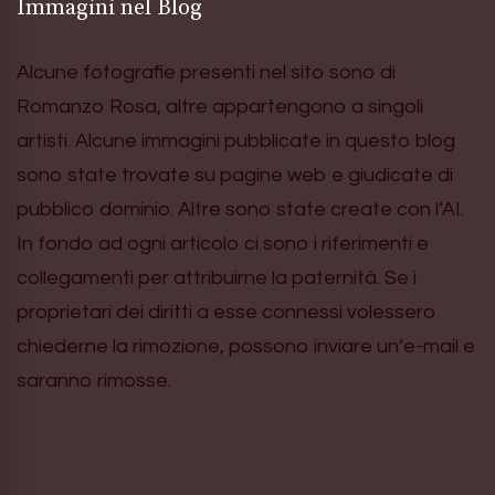
Immagini nel Blog
Alcune fotografie presenti nel sito sono di
Romanzo Rosa, altre appartengono a singoli
artisti. Alcune immagini pubblicate in questo blog
sono state trovate su pagine web e giudicate di
pubblico dominio. Altre sono state create con l’AI.
In fondo ad ogni articolo ci sono i riferimenti e
collegamenti per attribuirne la paternità. Se i
proprietari dei diritti a esse connessi volessero
chiederne la rimozione, possono inviare un’e-mail e
saranno rimosse.