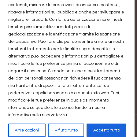
contenuti, misurare le prestazioni di annunci e contenuti,
miliardo di dollari
ricavare informazioni sul pubblico e anche per sviluppare e
migliorare i prodotti. Con la tua autorizzazione noi e i nostri
fornitori possiamo utilizzare dati precisi di
Precisazione
geolocalizzazione e identificazione tramite la scansione
del dispositivo. Puoi fare clic per consentire a noi e ai nostri
fornitori il trattamento per le finalità sopra descritte. In
Il blog guadagna una piccolissima percentuale
alternativa puoi accedere a informazioni più dettagliate e
sulle vendite realizzate attraverso i link. Non ci
modificare le tue preferenze prima di acconsentire o di
negare il consenso. Si rende noto che alcuni trattamenti
diventiamo ricche, ma aiuta a pagare le spese di
dei dati personali possono non richiedere il tuo consenso,
registrazione dominio e spazio hosting. Quindi
ma hai il diritto di opporti a tale trattamento. Le tue
grazie a chi li utilizzerà, sostenendoci.
preferenze si applicheranno solo a questo sito web. Puoi
modificare le tue preferenze in qualsiasi momento
ritornando su questo sito o consultando la nostra
informativa sulla riservatezza.
realizzato da Marina Galatioto
©2026 tutti i diritti riservati -
Altre opzioni
Rifiuta tutto
Accetta tutto
Privacy Policy