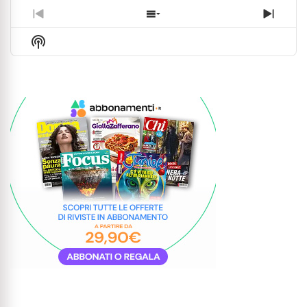
Previous
Show
Next
Episode
Episodes
Episo
Show
List
Podcast
Information