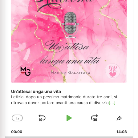
Un’attesa lunga una vita
Letizia, dopo un pessimo matrimonio durato tre anni, si
ritrova a dover portare avanti una causa di divorzio
[...]
1
x
Skip
Play
Jump
Change
Share
Playback
This
Backward
Pause
Forward
00:00
Rate
14:08
Episo