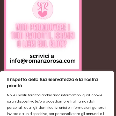
Il rispetto della tua riservatezza è la nostra
Feed RSS
priorità
Noi e i nostri fornitori archiviamo informazioni quali cookie
Ann the Loser: il romance contemporaneo sulla
su un dispositivo (e/o vi accediamo) e trattiamo i dati
rivincita personale
personali, quali gli identificativi unici e informazioni generali
inviate da un dispositivo, per personalizzare gli annunci e i
Trend di vendite del genere rosa: un’industria da un